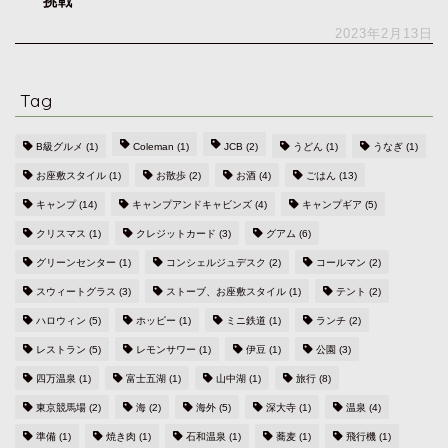
挑戦
2023年2月13日
Tag
B級グルメ
(1)
Coleman
(1)
JCB
(2)
うどん
(1)
うなぎ
(1)
お座敷スタイル
(1)
お散歩
(2)
お酒
(4)
ごはん
(13)
キャンプ
(14)
キャンプアンドキャビンズ
(4)
キャンプギア
(5)
クリスマス
(1)
クレジットカード
(3)
グアム
(6)
グリーンセンター
(1)
コンシェルジュデスク
(2)
コールマン
(2)
スウィートグラス
(3)
ストーブ、お座敷スタイル
(1)
テント
(2)
ハロウィン
(5)
ホッピー
(1)
ミニ鉄道
(1)
ランチ
(2)
レストラン
(5)
レモンサワー
(1)
伊豆
(1)
公園
(3)
四万温泉
(1)
富士五湖
(1)
山中湖
(1)
旅行
(8)
東京競馬場
(2)
海
(2)
海外
(5)
深大寺
(1)
温泉
(4)
準備
(1)
焼き肉
(1)
石和温泉
(1)
蕎麦
(1)
飛行機
(1)