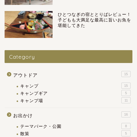
ひとつなぎの宿ととりばレビュー！
子どもも大満足な最高に旨いお魚を
堪能してきた
Category
15
アウトドア
キャンプ
15
キャンプギア
5
キャンプ場
11
16
お出かけ
テーマパーク・公園
8
散策
5