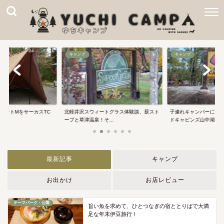
キャンプ
キャンプ
テントMをサーカスTC
北軽井沢スウィートグラス体験談、薪スト
子連れキャンパーに大
ーブと草津温泉！そ...
ドキャビンズ山中湖...
最新記事
キャンプ
お出かけ
お店レビュー
テーマパーク・公園
旨い魚を求めて、ひとつなぎの宿ととりばで大満
足な年末伊豆旅行！