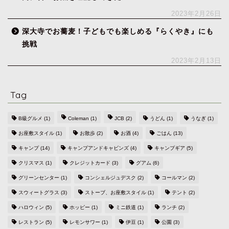
2023年2月26日
深大寺でお蕎麦！子どもでも楽しめる『らくやき』にも
挑戦
2023年2月13日
Tag
B級グルメ
(1)
Coleman
(1)
JCB
(2)
うどん
(1)
うなぎ
(1)
お座敷スタイル
(1)
お散歩
(2)
お酒
(4)
ごはん
(13)
キャンプ
(14)
キャンプアンドキャビンズ
(4)
キャンプギア
(5)
クリスマス
(1)
クレジットカード
(3)
グアム
(6)
グリーンセンター
(1)
コンシェルジュデスク
(2)
コールマン
(2)
スウィートグラス
(3)
ストーブ、お座敷スタイル
(1)
テント
(2)
ハロウィン
(5)
ホッピー
(1)
ミニ鉄道
(1)
ランチ
(2)
レストラン
(5)
レモンサワー
(1)
伊豆
(1)
公園
(3)