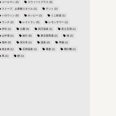
コールマン
(2)
スウィートグラス
(3)
ストーブ、お座敷スタイル
(1)
テント
(2)
ハロウィン
(5)
ホッピー
(1)
ミニ鉄道
(1)
ランチ
(2)
レストラン
(5)
レモンサワー
(1)
伊豆
(1)
公園
(3)
四万温泉
(1)
富士五湖
(1)
山中湖
(1)
旅行
(8)
東京競馬場
(2)
海
(2)
海外
(5)
深大寺
(1)
温泉
(4)
準備
(1)
焼き肉
(1)
石和温泉
(1)
蕎麦
(1)
飛行機
(1)
馬
(1)
鰻
(1)