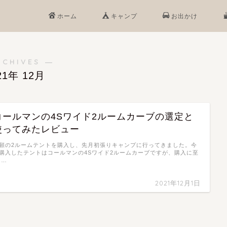
ホーム
キャンプ
お出かけ
RCHIVES ―
21年 12月
コールマンの4Sワイド2ルームカーブの選定と
使ってみたレビュー
願の2ルームテントを購入し、先月初張りキャンプに行ってきました。今
購入したテントはコールマンの4Sワイド2ルームカーブですが、購入に至
 …
2021年12月1日