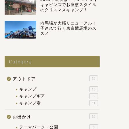
キャビンズでお座敷スタイル
のクリスマスキャンプ！
内馬場が大幅リニューアル！
子連れで行く東京競馬場のス
スメ
Category
アウトドア
15
キャンプ
15
キャンプギア
5
キャンプ場
11
お出かけ
16
テーマパーク・公園
8