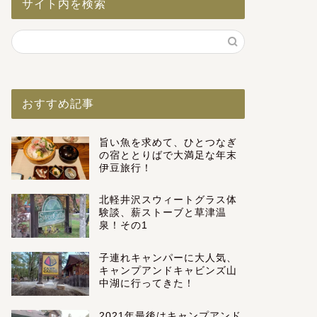
サイト内を検索
おすすめ記事
旨い魚を求めて、ひとつなぎ
の宿ととりばで大満足な年末
伊豆旅行！
北軽井沢スウィートグラス体
験談、薪ストーブと草津温
泉！その1
子連れキャンパーに大人気、
キャンプアンドキャビンズ山
中湖に行ってきた！
2021年最後はキャンプアンド