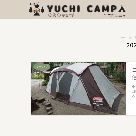
― A
20
キャンプ
念
回
る