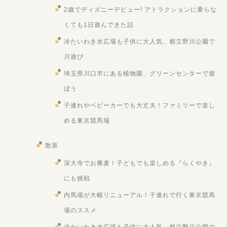
2歳でディズニーデビュー! アトラクションに乗らな
くても1日遊んできた話
冷たいわき水広場も子供に大人気、都立野川公園で
川遊び
埼玉県川口市にある植物園、グリーンセンターで遊
ぼう
子連れやベビーカーでも大丈夫！ファミリーで楽し
める東京競馬場
散策
深大寺でお蕎麦！子どもでも楽しめる『らくやき』
にも挑戦
内馬場が大幅リニューアル！子連れで行く東京競馬
場のススメ
冷たいわき水広場も子供に大人気、都立野川公園で