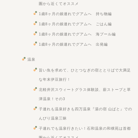
圏から近くてオススメ
1歳8ヶ月の娘連れでグアムへ 持ち物編
1歳8ヶ月の娘連れでグアムへ ごはん編
1歳8ヶ月の娘連れでグアムへ 海プール編
1歳8ヶ月の娘連れでグアムへ 出発編
温泉
旨い魚を求めて、ひとつなぎの宿ととりばで大満足
な年末伊豆旅行！
北軽井沢スウィートグラス体験談、薪ストーブと草
津温泉！その3
子連れも温泉好きも四万温泉『湯の宿 山ばと』での
んびり温泉三昧
子連れでも温泉行きたい！石和温泉の和穣苑は首都
圏から近くてオススメ