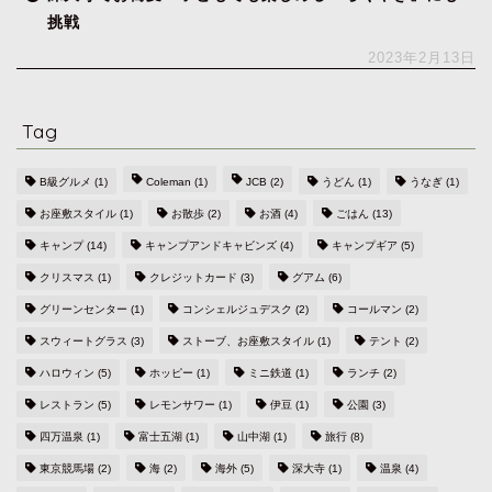
挑戦
2023年2月13日
Tag
B級グルメ
(1)
Coleman
(1)
JCB
(2)
うどん
(1)
うなぎ
(1)
お座敷スタイル
(1)
お散歩
(2)
お酒
(4)
ごはん
(13)
キャンプ
(14)
キャンプアンドキャビンズ
(4)
キャンプギア
(5)
クリスマス
(1)
クレジットカード
(3)
グアム
(6)
グリーンセンター
(1)
コンシェルジュデスク
(2)
コールマン
(2)
スウィートグラス
(3)
ストーブ、お座敷スタイル
(1)
テント
(2)
ハロウィン
(5)
ホッピー
(1)
ミニ鉄道
(1)
ランチ
(2)
レストラン
(5)
レモンサワー
(1)
伊豆
(1)
公園
(3)
四万温泉
(1)
富士五湖
(1)
山中湖
(1)
旅行
(8)
東京競馬場
(2)
海
(2)
海外
(5)
深大寺
(1)
温泉
(4)