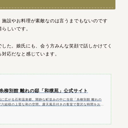
。施設やお料理が素敵なのは言うまでもないのです
晴らしいです。
でした。娘氏にも、会う方みんな笑顔で話しかけてく
る対応だなと感じています。
 糸柳別館 離れの邸「和穣苑」公式サイト
域に広がる石和温泉郷。閑静な町並みの中に当宿「糸柳別館 離れの
定六組様の上質な和の空間。露天風呂付きの客室で贅沢な時間をお過