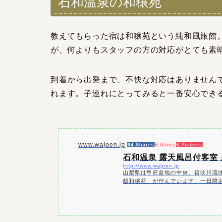
石和温泉の和穣苑
教えてもらった宿は和穣苑という純和風旅館
が、何よりもスタッフの方の対応がとても素
到着から出発まで、不快な対応はありません
れます。子連れにとってみると一番安心でき
www.wajoen.jp
94 Shares
6 Users
6 Pockets
石和温泉 露天風呂付客室
http://www.wajoen.jp
山梨県は甲府盆地の中央、笛吹川流
邸和穣苑」が佇んでいます。一日限
ごしください。