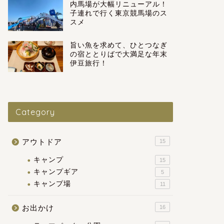
内馬場が大幅リニューアル！
子連れで行く東京競馬場のス
スメ
旨い魚を求めて、ひとつなぎ
の宿ととりばで大満足な年末
伊豆旅行！
Category
アウトドア
15
キャンプ
15
キャンプギア
5
キャンプ場
11
お出かけ
16