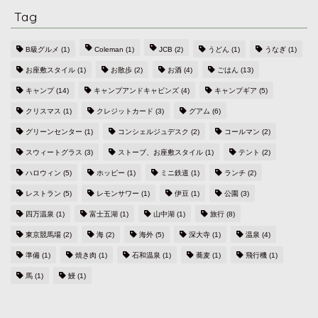
Tag
B級グルメ
(1)
Coleman
(1)
JCB
(2)
うどん
(1)
うなぎ
(1)
お座敷スタイル
(1)
お散歩
(2)
お酒
(4)
ごはん
(13)
キャンプ
(14)
キャンプアンドキャビンズ
(4)
キャンプギア
(5)
クリスマス
(1)
クレジットカード
(3)
グアム
(6)
グリーンセンター
(1)
コンシェルジュデスク
(2)
コールマン
(2)
スウィートグラス
(3)
ストーブ、お座敷スタイル
(1)
テント
(2)
ハロウィン
(5)
ホッピー
(1)
ミニ鉄道
(1)
ランチ
(2)
レストラン
(5)
レモンサワー
(1)
伊豆
(1)
公園
(3)
四万温泉
(1)
富士五湖
(1)
山中湖
(1)
旅行
(8)
東京競馬場
(2)
海
(2)
海外
(5)
深大寺
(1)
温泉
(4)
準備
(1)
焼き肉
(1)
石和温泉
(1)
蕎麦
(1)
飛行機
(1)
馬
(1)
鰻
(1)