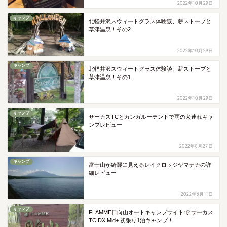
2022年10月29日
キャンプ
北軽井沢スウィートグラス体験談、薪ストーブと
草津温泉！その2
2022年10月29日
キャンプ
北軽井沢スウィートグラス体験談、薪ストーブと
草津温泉！その1
2022年10月29日
キャンプ
サーカスTCとカンガルーテントで雨の犬連れキャ
ンプレビュー
2022年8月27日
キャンプ
富士山が綺麗に見えるレイクロッジヤマナカの詳
細レビュー
2022年6月11日
キャンプ
FLAMME日向山オートキャンプサイトで サーカス
TC DX Mid+ 初張り1泊キャンプ！