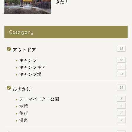
きた！
Category
15
アウトドア
キャンプ
15
キャンプギア
5
キャンプ場
11
16
お出かけ
テーマパーク・公園
8
散策
5
旅行
8
温泉
4