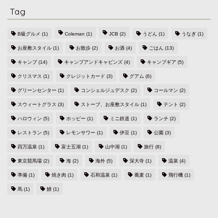
Tag
B級グルメ
(1)
Coleman
(1)
JCB
(2)
うどん
(1)
うなぎ
(1)
お座敷スタイル
(1)
お散歩
(2)
お酒
(4)
ごはん
(13)
キャンプ
(14)
キャンプアンドキャビンズ
(4)
キャンプギア
(5)
クリスマス
(1)
クレジットカード
(3)
グアム
(6)
グリーンセンター
(1)
コンシェルジュデスク
(2)
コールマン
(2)
スウィートグラス
(3)
ストーブ、お座敷スタイル
(1)
テント
(2)
ハロウィン
(5)
ホッピー
(1)
ミニ鉄道
(1)
ランチ
(2)
レストラン
(5)
レモンサワー
(1)
伊豆
(1)
公園
(3)
四万温泉
(1)
富士五湖
(1)
山中湖
(1)
旅行
(8)
東京競馬場
(2)
海
(2)
海外
(5)
深大寺
(1)
温泉
(4)
準備
(1)
焼き肉
(1)
石和温泉
(1)
蕎麦
(1)
飛行機
(1)
馬
(1)
鰻
(1)