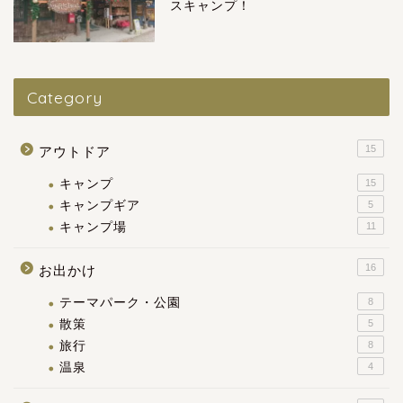
スキャンプ！
Category
15
アウトドア
キャンプ
15
キャンプギア
5
キャンプ場
11
16
お出かけ
テーマパーク・公園
8
散策
5
旅行
8
温泉
4