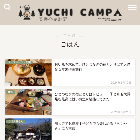
― TAG ―
ごはん
テーマパーク・公園
旨い魚を求めて、ひとつなぎの宿ととりばで大満
足な年末伊豆旅行！
2024年1月10日
旅行
ひとつなぎの宿ととりばレビュー！子どもも大満
足な最高に旨いお魚を堪能してきた
2023年2月26日
ごはん屋さん
深大寺でお蕎麦！子どもでも楽しめる『らくや
き』にも挑戦