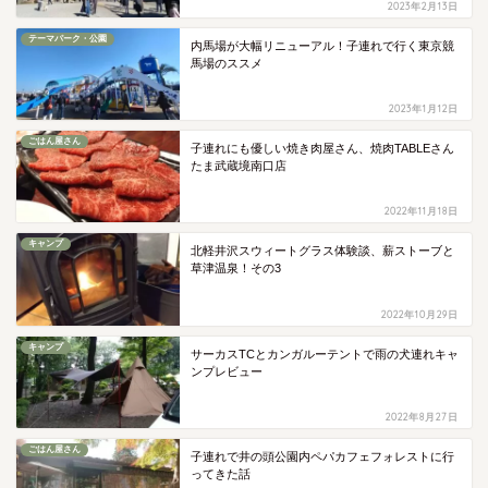
2023年2月13日
テーマパーク・公園
内馬場が大幅リニューアル！子連れで行く東京競
馬場のススメ
2023年1月12日
ごはん屋さん
子連れにも優しい焼き肉屋さん、焼肉TABLEさん
たま武蔵境南口店
2022年11月18日
キャンプ
北軽井沢スウィートグラス体験談、薪ストーブと
草津温泉！その3
2022年10月29日
キャンプ
サーカスTCとカンガルーテントで雨の犬連れキャ
ンプレビュー
2022年8月27日
ごはん屋さん
子連れで井の頭公園内ペパカフェフォレストに行
ってきた話