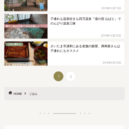
2018年12月15日
旅行
子連れも温泉好きも四万温泉『湯の宿 山ばと』で
のんびり温泉三昧
2018年10月23日
ごはん屋さん
さいたま市浦和にある老舗の鰻屋、満寿家さんは
子連れにもオススメ
2018年6月10日
1
2
HOME
ごはん